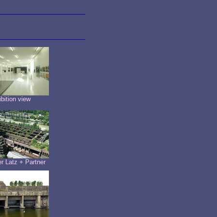
bition view
r Latz + Partner