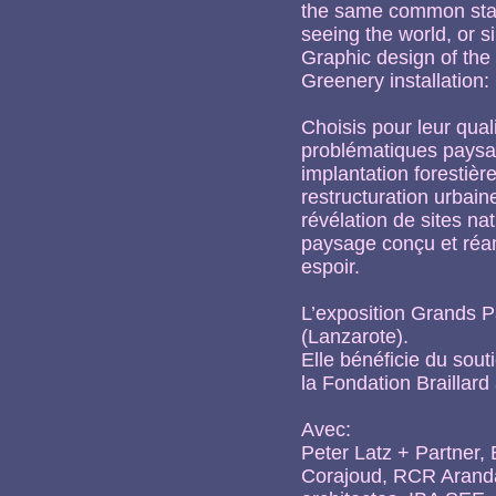
the same common stanc
seeing the world, or s
Graphic design of the 
Greenery installation
Choisis pour leur qual
problématiques paysag
implantation forestièr
restructuration urbain
révélation de sites na
paysage conçu et ré
espoir.
L’exposition Grands 
(Lanzarote).
Elle bénéficie du sou
la Fondation Braillard 
Avec:
Peter Latz + Partner, B
Corajoud, RCR Aranda