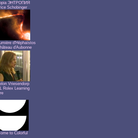
ropia ЭНТРОПИЯ
ice Schobinger
umière d'Héphaïstos
hâteau d'Aubonne
lon Vriesendorp
 Rolex Learning
re
ome to Colorful