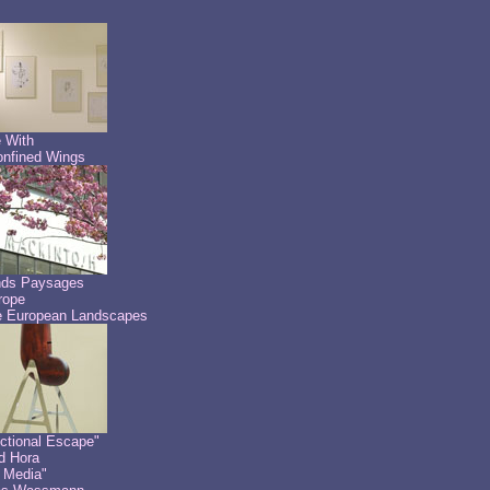
 With
nfined Wings
nds Paysages
rope
 European Landscapes
ctional Escape"
id Hora
 Media"