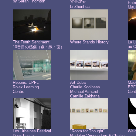
by Sarah Thornton
皆是虚妄
Ent
Li Zhenhua
Maur
The Tenth Sentiment
Where Stands History
La L
au C
10番目の感傷（点・線・面）
Repons. EPFL
Art Dubai
Made
Rolex Learning
Charlie Koolhaas
EPFL
Centre
Michael Ashcroft
Cent
Camille Zakharia
Les Urbaines Festival
"Room for Thought"
Welc
Doris Lasch
Madelon Vriesendorp & Charlie