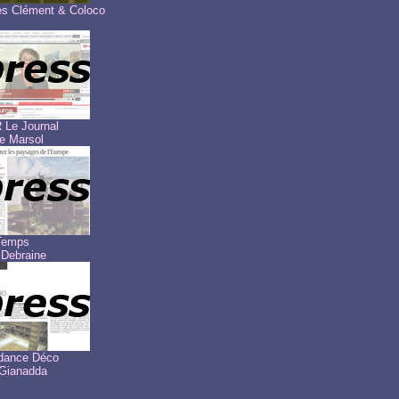
les Clément & Coloco
 Le Journal
e Marsol
Temps
 Debraine
dance Déco
 Gianadda