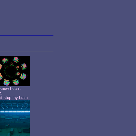
know I can't
p,
n't stop my brain