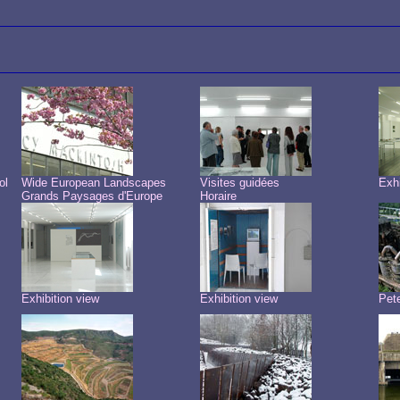
ol
Wide European Landscapes
Visites guidées
Exhi
Grands Paysages d'Europe
Horaire
Exhibition view
Exhibition view
Pete