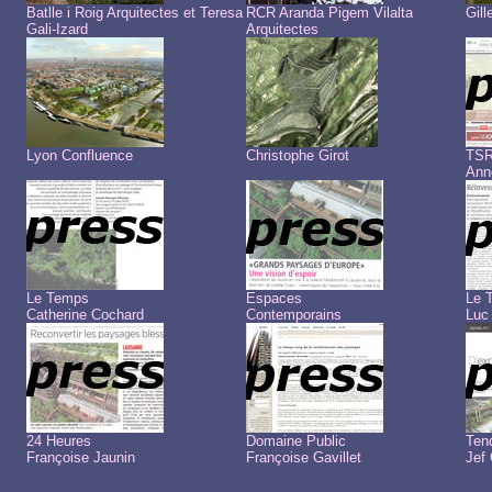
Batlle i Roig Arquitectes et Teresa
RCR Aranda Pigem Vilalta
Gil
Gali-Izard
Arquitectes
Lyon Confluence
Christophe Girot
TSR
Ann
Le Temps
Espaces
Le 
Catherine Cochard
Contemporains
Luc
24 Heures
Domaine Public
Ten
Françoise Jaunin
Françoise Gavillet
Jef