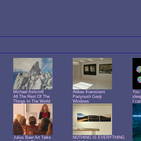
Michael Ashcroft
Abbas Kiarostami
You 
All The Rest Of The
Pariyoush Ganji
slee
Things In The World
Windows
I ca
Julius Baer Art Talks
NOTHING IS EVERYTHING