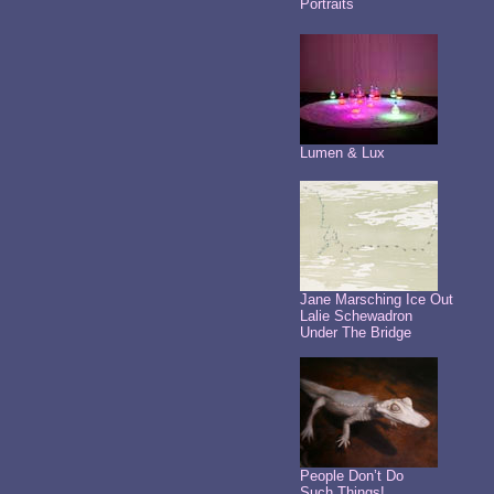
Portraits
Lumen & Lux
Jane Marsching Ice Out
Lalie Schewadron
Under The Bridge
People Don’t Do
Such Things!