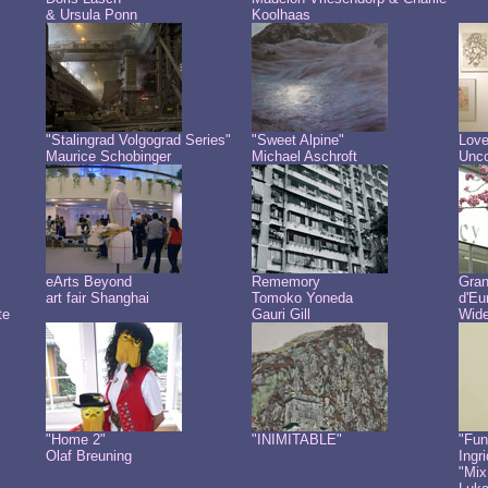
& Ursula Ponn
Koolhaas
"Stalingrad Volgograd Series"
"Sweet Alpine"
Love
Maurice Schobinger
Michael Aschroft
Unco
eArts Beyond
Rememory
Gra
art fair Shanghai
Tomoko Yoneda
d'Eu
te
Gauri Gill
Wide
"Home 2"
"INIMITABLE"
"Fun
Olaf Breuning
Ingr
"Mix