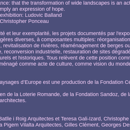
e: that the transformation of wide landscapes is an act 
imply an expression of hope.
exhibition: Ludovic Balland
: Christopher Ponceau
ité et leur exemplarité, les projets documentés par l'exp
ères diverses, à composantes multiples: réorganisation t
e, revitalisation de rivières, réaménagement de berges o
e, reconversion industrielle, restauration de sites dégra
turels et historiques. Tous relèvent de cette position co
aménagé comme acte de culture, comme vision du mon
Paysages d’Europe est une production de la Fondation 
tien de la Loterie Romande, de la Fondation Sandoz, de 
architectes.
atlle i Roig Arquitectes et Teresa Gali-Izard, Christophe 
 Pigem Vilalta Arquitectes, Gilles Clément, Georges 