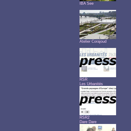
IBA See
Atelier Corajoud
RSR
Les Urbanités
RSR2
Dare Dare