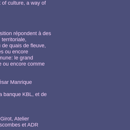
of culture, a way of
osition répondent à des
erritoriale,
u de quais de fleuve,
dés ou encore
mmune: le grand
de ou encore comme
César Manrique
la banque KBL, et de
Girot, Atelier
Descombes et ADR