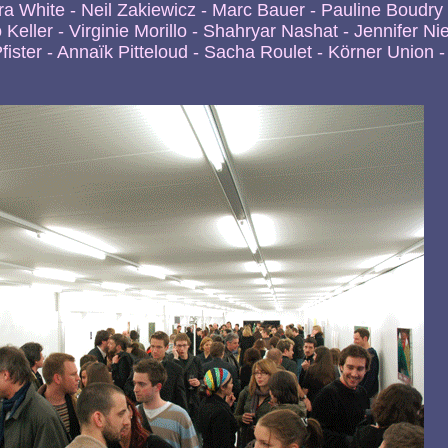
a White - Neil Zakiewicz - Marc Bauer - Pauline Boudry
o Keller - Virginie Morillo - Shahryar Nashat - Jennifer N
Pfister - Annaïk Pitteloud - Sacha Roulet - Körner Union -