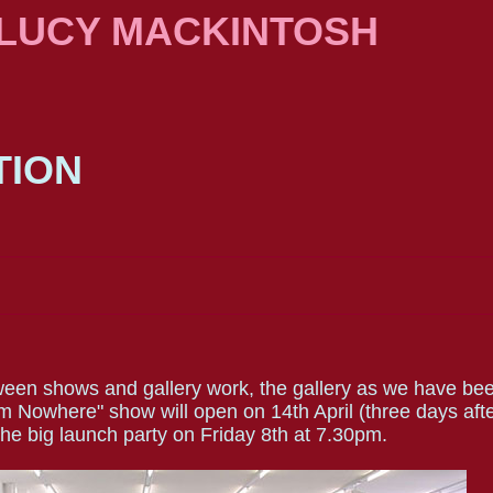
 LUCY MACKINTOSH
TION
en shows and gallery work, the gallery as we have bee
 Nowhere" show will open on 14th April (three days aft
the big launch party on Friday 8th at 7.30pm.