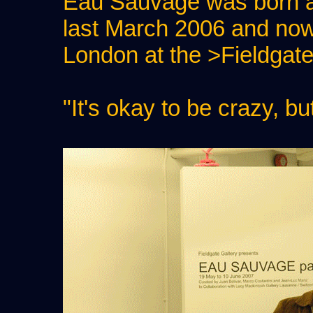
Eau Sauvage was born a
last March 2006 and now 
London at the
>Fieldgate
"It's okay to be crazy, bu