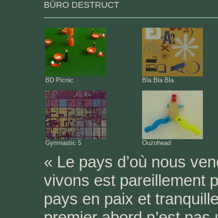
BÜRO DESTRUCT
BD Picnic
Bla Bla Bla
Gymnastic 5
Ouzohead
« Le pays d’où nous venon
vivons est pareillement pe
pays en paix et tranquill
premier abord n’est pas u