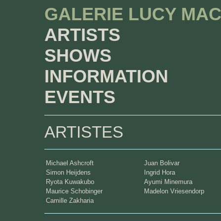
GALERIE LUCY MA
ARTISTS
SHOWS
INFORMATION
EVENTS
ARTISTES
Michael Ashcroft
Juan Bolivar
Simon Heijdens
Ingrid Hora
Ryota Kuwakubo
Ayumi Minemura
Maurice Schobinger
Madelon Vriesendorp
Camille Zakharia